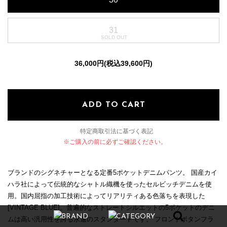
31
36,000円(税込39,600円)
ADD TO CART
特定商取引法に基づく表記
※ご購入の前に必ずご確認ください。
ブランドのシグネチャーとなる定番5ポケットデニムパンツ。 国産カイ
ハラ社によって伝統的なシャトル織機を使ったセルビッチデニムを使
用。国内屈指の加工技術によってリアリティある色落ちを表現した
[VINTAGE BLUE]。普遍的なストレートシルエットの5ポケットのデニ
BRAND
CATEGORY
ムは高い汎用性を誇る永遠のスタンダードです。 フロントボタンフラ