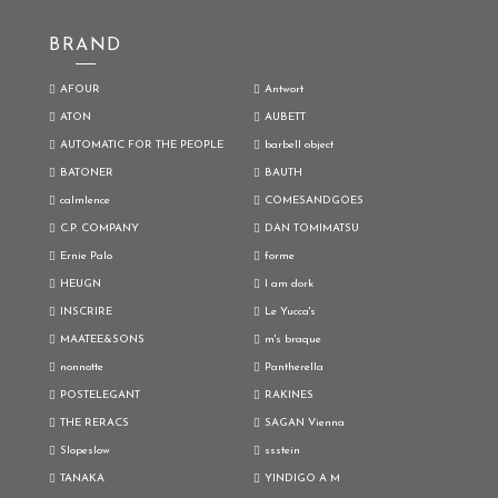
BRAND
AFOUR
Antwort
ATON
AUBETT
AUTOMATIC FOR THE PEOPLE
barbell object
BATONER
BAUTH
calmlence
COMESANDGOES
C.P. COMPANY
DAN TOMIMATSU
Ernie Palo
forme
HEUGN
I am dork
INSCRIRE
Le Yucca's
MAATEE&SONS
m's braque
nonnotte
Pantherella
POSTELEGANT
RAKINES
THE RERACS
SAGAN Vienna
Slopeslow
ssstein
TANAKA
YINDIGO A M