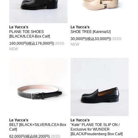
Le Yucca's
Le Yucca's
PLANE TOE SHOES
SHOE TREE [Karena/U]
[BLACK/ILCEA Box Calf]
30,000円(税込33,000円)
26SS
160,000円(税込176,000円)
26SS
NEW
NEW
Le Yucca's
Le Yucca's
BELT [BLACK×SILVER/ILCEA Box
“Kate” PLANE TOE SLIP ON /
Calf]
Exclusive for WUNDER
[BLACK/Freudenberg Box Calf]
62,000円(税込68,200円)
26SS