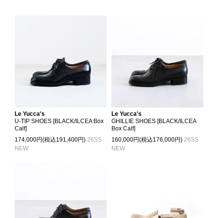
Le Yucca's
Le Yucca's
U-TIP SHOES [BLACK/ILCEA Box
GHILLIE SHOES [BLACK/ILCEA
Calf]
Box Calf]
174,000円(税込191,400円)
26SS
160,000円(税込176,000円)
26SS
NEW
NEW